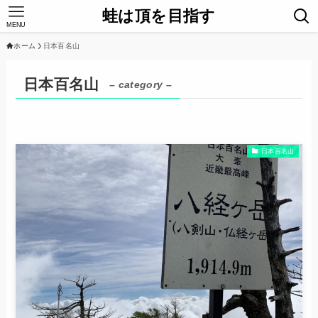
蛙は頂を目指す
MENU
ホーム
日本百名山
日本百名山
– category –
日本百名山