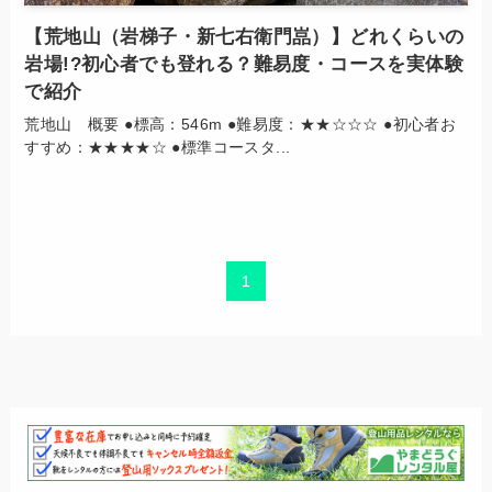
【荒地山（岩梯子・新七右衛門嵓）】どれくらいの
岩場!?初心者でも登れる？難易度・コースを実体験
で紹介
荒地山 概要 ●標高：546m ●難易度：★★☆☆☆ ●初心者お
すすめ：★★★★☆ ●標準コースタ...
1