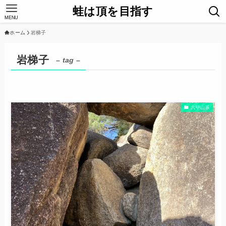
蛙は頂を目指す
MENU
ホーム
岩梯子
岩梯子
– tag –
六甲山系