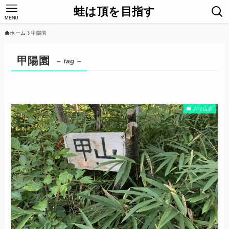
蛙は頂を目指す
MENU
ホーム
甲陽園
甲陽園
– tag –
六甲山系