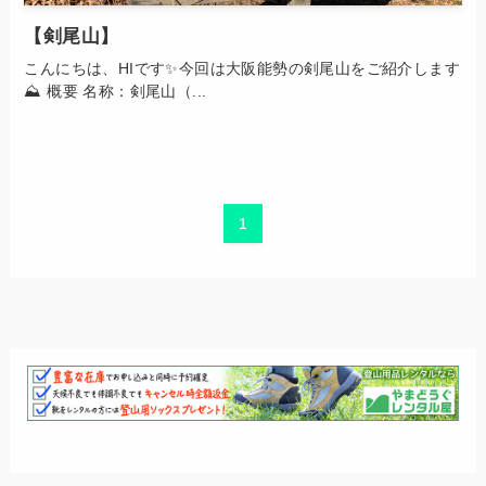
【剣尾山】
こんにちは、HIです✨今回は大阪能勢の剣尾山をご紹介します
⛰ 概要 名称：剣尾山（...
1