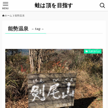
蛙は頂を目指す
MENU
ホーム
能勢温泉
能勢温泉
– tag –
大阪府の山