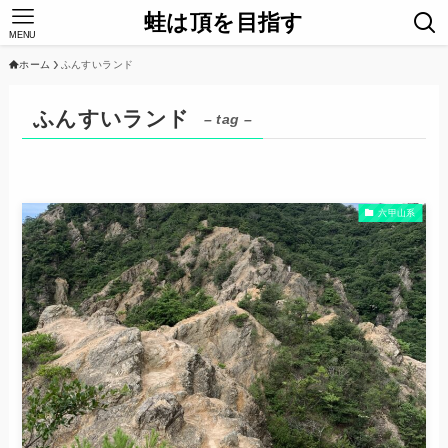
蛙は頂を目指す
MENU
ホーム
ふんすいランド
ふんすいランド
– tag –
六甲山系