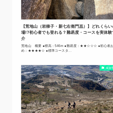
【荒地山（岩梯子・新七右衛門嵓）】どれくらい
場!?初心者でも登れる？難易度・コースを実体験
介
荒地山 概要 ●標高：546m ●難易度：★★☆☆☆ ●初心者
め：★★★★☆ ●標準コースタ...
滋賀