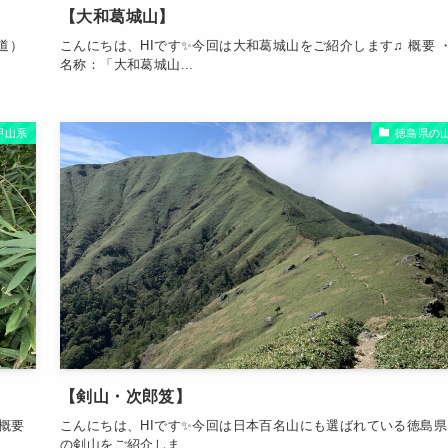
【大和葛城山】
道）
こんにちは、HIです✨今回は大和葛城山をご紹介します♫ 概要 
名称：「大和葛城山...
甲山系
徳島県の
【剣山・次郎笈】
概要
こんにちは、HIです✨今回は日本百名山にも選ばれている徳島県
の剣山をご紹介しま...