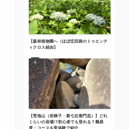
【森林植物園へ（ほぼ迂回路のトゥエンテ
ィクロス経由】
【荒地山（岩梯子・新七右衛門嵓）】どれ
くらいの岩場!?初心者でも登れる？難易
度・コースを実体験で紹介