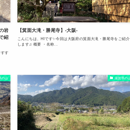
の岩
【箕面大滝・勝尾寺】-大阪-
で紹
こんにちは、HIです✨今回は大阪府の箕面大滝・勝尾寺をご紹介
します♫ 概要 ・名称...
おすす
県の山
滋賀県の