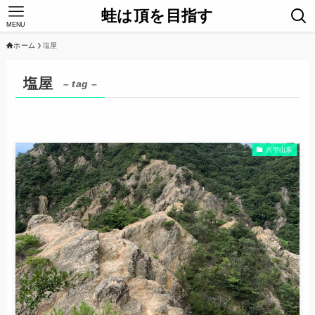
蛙は頂を目指す
MENU
ホーム
塩屋
塩屋
– tag –
六甲山系